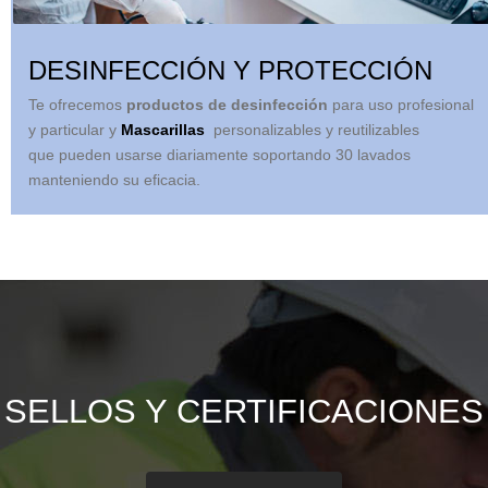
DESINFECCIÓN Y PROTECCIÓN
Te ofrecemos
productos de desinfección
para uso profesional
y particular y
Mascarillas
personalizables y reutilizables
que pueden usarse diariamente soportando 30 lavados
manteniendo su eficacia.
SELLOS Y CERTIFICACIONES