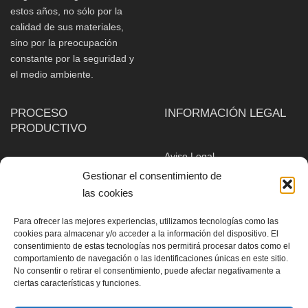
estos años, no sólo por la
calidad de sus materiales,
sino por la preocupación
constante por la seguridad y
el medio ambiente.
PROCESO
INFORMACIÓN LEGAL
PRODUCTIVO
Aviso Legal
PROCESO PRODUCTIVO
Política de cookies
Gestionar el consentimiento de
PERFORACIÓN
las cookies
VOLADURA
Para ofrecer las mejores experiencias, utilizamos tecnologías como las
CARGA
cookies para almacenar y/o acceder a la información del dispositivo. El
TRANSPORTE
consentimiento de estas tecnologías nos permitirá procesar datos como el
comportamiento de navegación o las identificaciones únicas en este sitio.
TRITURACIÓN –
No consentir o retirar el consentimiento, puede afectar negativamente a
CLASIFICACIÓN
ciertas características y funciones.
ACOPIO