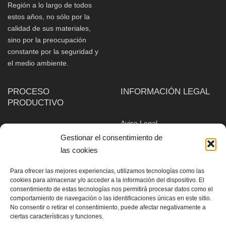
Región a lo largo de todos
estos años, no sólo por la
calidad de sus materiales,
sino por la preocupación
constante por la seguridad y
el medio ambiente.
PROCESO
INFORMACIÓN LEGAL
PRODUCTIVO
Aviso Legal
PROCESO PRODUCTIVO
Política de cookies
Gestionar el consentimiento de
PERFORACIÓN
las cookies
VOLADURA
Para ofrecer las mejores experiencias, utilizamos tecnologías como las
CARGA
cookies para almacenar y/o acceder a la información del dispositivo. El
TRANSPORTE
consentimiento de estas tecnologías nos permitirá procesar datos como el
comportamiento de navegación o las identificaciones únicas en este sitio.
TRITURACIÓN –
No consentir o retirar el consentimiento, puede afectar negativamente a
CLASIFICACIÓN
ciertas características y funciones.
ACOPIO