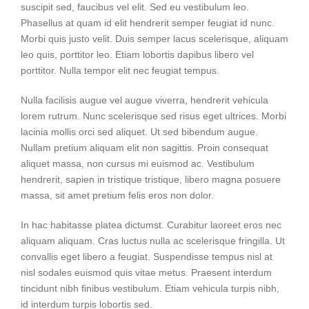
suscipit sed, faucibus vel elit. Sed eu vestibulum leo.
Phasellus at quam id elit hendrerit semper feugiat id nunc.
Morbi quis justo velit. Duis semper lacus scelerisque, aliquam
leo quis, porttitor leo. Etiam lobortis dapibus libero vel
porttitor. Nulla tempor elit nec feugiat tempus.
Nulla facilisis augue vel augue viverra, hendrerit vehicula
lorem rutrum. Nunc scelerisque sed risus eget ultrices. Morbi
lacinia mollis orci sed aliquet. Ut sed bibendum augue.
Nullam pretium aliquam elit non sagittis. Proin consequat
aliquet massa, non cursus mi euismod ac. Vestibulum
hendrerit, sapien in tristique tristique, libero magna posuere
massa, sit amet pretium felis eros non dolor.
In hac habitasse platea dictumst. Curabitur laoreet eros nec
aliquam aliquam. Cras luctus nulla ac scelerisque fringilla. Ut
convallis eget libero a feugiat. Suspendisse tempus nisl at
nisl sodales euismod quis vitae metus. Praesent interdum
tincidunt nibh finibus vestibulum. Etiam vehicula turpis nibh,
id interdum turpis lobortis sed.